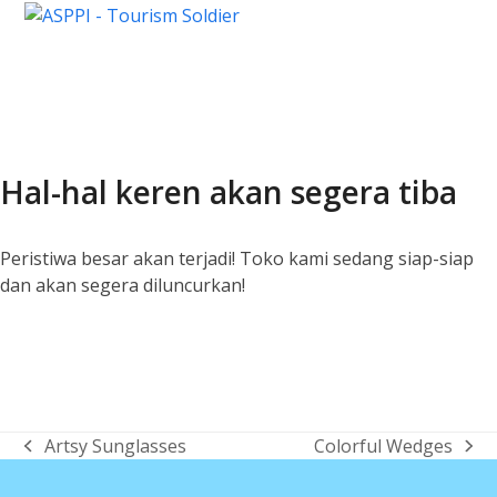
Open
Close
Skip
Lewati
to
ke
mobile
mobile
content
konten
menu
menu
Hal-hal keren akan segera tiba
Peristiwa besar akan terjadi! Toko kami sedang siap-siap
dan akan segera diluncurkan!
Artsy Sunglasses
Colorful Wedges
previous
next
post:
post: