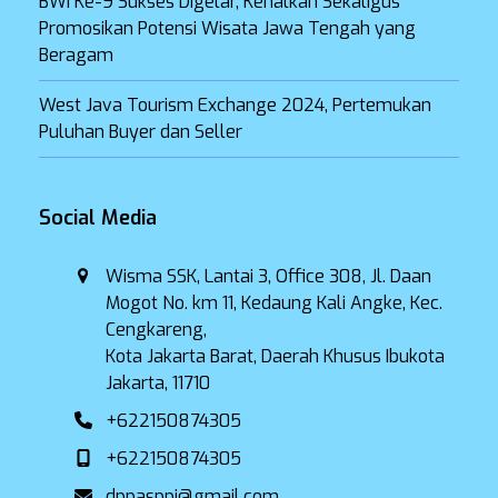
BWI Ke-9 Sukses Digelar, Kenalkan Sekaligus
Promosikan Potensi Wisata Jawa Tengah yang
Beragam
West Java Tourism Exchange 2024, Pertemukan
Puluhan Buyer dan Seller
Social Media
Wisma SSK, Lantai 3, Office 308, Jl. Daan
Mogot No. km 11, Kedaung Kali Angke, Kec.
Cengkareng,
Kota Jakarta Barat, Daerah Khusus Ibukota
Jakarta, 11710
+622150874305
+622150874305
dppasppi@gmail.com