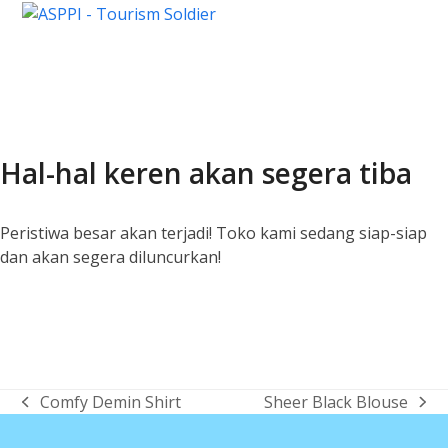
Open
Close
Skip
Lewati
to
ke
mobile
mobile
content
konten
menu
menu
Hal-hal keren akan segera tiba
Peristiwa besar akan terjadi! Toko kami sedang siap-siap
dan akan segera diluncurkan!
Comfy Demin Shirt
Sheer Black Blouse
previous
next
post:
post: