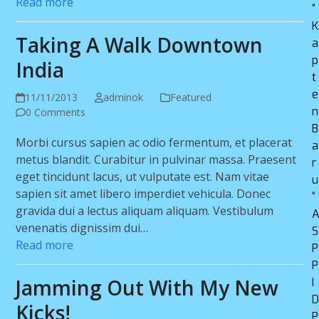
Read more
“
K
Taking A Walk Downtown
a
p
India
t
e
11/11/2013
adminok
Featured
n
0 Comments
B
Morbi cursus sapien ac odio fermentum, et placerat
a
metus blandit. Curabitur in pulvinar massa. Praesent
r
eget tincidunt lacus, ut vulputate est. Nam vitae
u
sapien sit amet libero imperdiet vehicula. Donec
“
gravida dui a lectus aliquam aliquam. Vestibulum
venenatis dignissim dui…
S
Read more
P
P
Jamming Out With My New
I
Kicks!
P