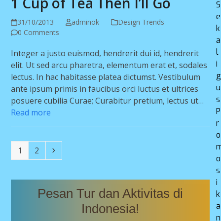
1 Cup of Tea Then I’ll Go
S
e
31/10/2013
adminok
Design Trends
k
0 Comments
a
l
Integer a justo euismod, hendrerit dui id, hendrerit
i
elit. Ut sed arcu pharetra, elementum erat et, sodales
lectus. In hac habitasse platea dictumst. Vestibulum
u
ante ipsum primis in faucibus orci luctus et ultrices
s
posuere cubilia Curae; Curabitur pretium, lectus ut…
P
Read more
r
o
Page
Page
Next
1
2
o
s
i
k
a
n