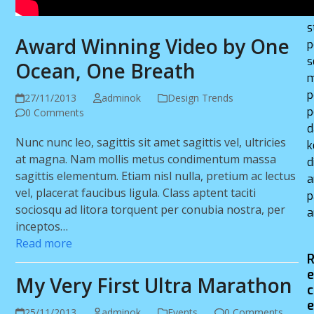
m
s
Award Winning Video by One
p
s
Ocean, One Breath
m
p
27/11/2013
adminok
Design Trends
p
0 Comments
d
Nunc nunc leo, sagittis sit amet sagittis vel, ultricies
k
at magna. Nam mollis metus condimentum massa
d
sagittis elementum. Etiam nisl nulla, pretium ac lectus
a
vel, placerat faucibus ligula. Class aptent taciti
p
sociosqu ad litora torquent per conubia nostra, per
a
inceptos…
Read more
My Very First Ultra Marathon
c
25/11/2013
adminok
Events
0 Comments