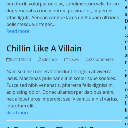
s
hendrerit, volutpat odio ac, condimentum velit. In leo
e
dui, venenatis condimentum pulvinar ut, imperdiet
s
vitae ligula. Aenean congue lacus eget quam ultricies
pellentesque. Integer…
i
Read more
e
Chillin Like A Villain
l
a
02/11/2013
adminok
News
0 Comments
r
,
Nam sed nisl nec erat tincidunt fringilla at viverra
K
lacus. Maecenas pulvinar elit in scelerisque sodales.
e
Fusce sed nibh venenatis, pharetra felis dignissim,
n
adipiscing dolor. Donec ullamcorper dapibus enim,
a
nec aliquet eros imperdiet sed. Vivamus a nisl varius,
l
interdum elit…
k
Read more
a
n