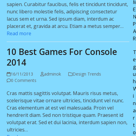
sapien. Curabitur faucibus, felis et tincidunt tincidunt,
E
nunc libero molestie felis, adipiscing consectetur
lacus sem et urna. Sed ipsum diam, interdum ac
P
placerat et, gravida at arcu. Etiam a metus semper…
Read more
R
10 Best Games For Console
2014
e
16/11/2013
adminok
Design Trends
u
0 Comments
h
Cras mattis sagittis volutpat. Mauris risus metus,
i
scelerisque vitae ornare ultricies, tincidunt vel nunc.
n
Cras elementum at est vel malesuada. Proin vel
a
hendrerit diam. Sed non tristique quam. Praesent id
r
volutpat erat. Sed et dui lacinia, interdum sapien non,
t
ultricies…
o