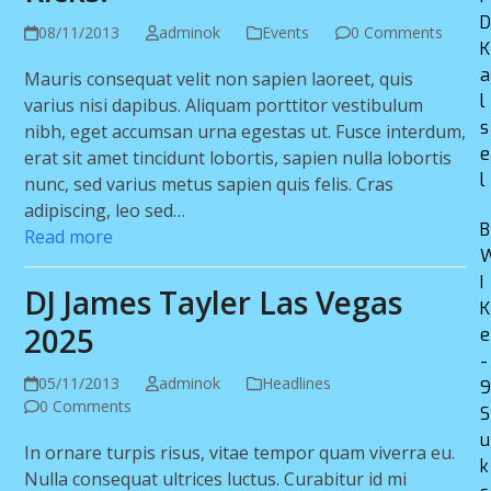
08/11/2013
adminok
Events
0 Comments
K
a
Mauris consequat velit non sapien laoreet, quis
l
varius nisi dapibus. Aliquam porttitor vestibulum
s
nibh, eget accumsan urna egestas ut. Fusce interdum,
e
erat sit amet tincidunt lobortis, sapien nulla lobortis
l
nunc, sed varius metus sapien quis felis. Cras
adipiscing, leo sed…
B
Read more
I
DJ James Tayler Las Vegas
K
2025
e
-
05/11/2013
adminok
Headlines
0 Comments
S
u
In ornare turpis risus, vitae tempor quam viverra eu.
k
Nulla consequat ultrices luctus. Curabitur id mi