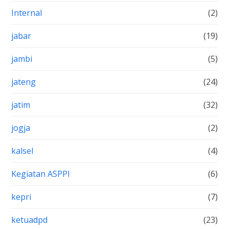
Internal
(2)
jabar
(19)
jambi
(5)
jateng
(24)
jatim
(32)
jogja
(2)
kalsel
(4)
Kegiatan ASPPI
(6)
kepri
(7)
ketuadpd
(23)