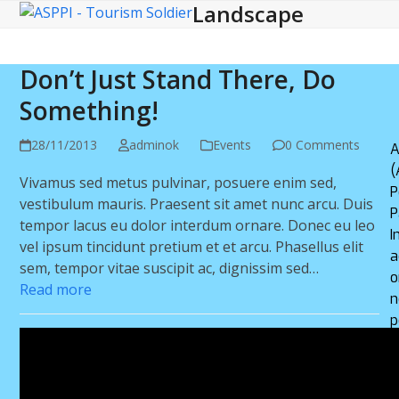
Landscape
Open
Close
Skip
to
mobile
mobile
content
menu
menu
Don’t Just Stand There, Do
Something!
28/11/2013
adminok
Events
0 Comments
A
(
Vivamus sed metus pulvinar, posuere enim sed,
P
vestibulum mauris. Praesent sit amet nunc arcu. Duis
P
tempor lacus eu dolor interdum ornare. Donec eu leo
I
vel ipsum tincidunt pretium et et arcu. Phasellus elit
a
sem, tempor vitae suscipit ac, dignissim sed…
o
Read more
n
p
y
d
d