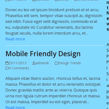
t
Donec eu leo vel ipsum tincidunt pretium et et arcu.
Phasellus elit sem, tempor vitae suscipit ac, dignissim
sed nibh. Fusce eget velit dignissim, commodo erat
eu, vulputate mi. Curabitur venenatis, dui lacinia
feugiat iaculis, nulla lorem interdum arcu, et…
Read more
S
Mobile Friendly Design
P
P
25/11/2013
adminok
Design Trends
I
0 Comments
S
Aliquam vitae libero auctor, rhoncus tellus et, lacinia
i
massa. Phasellus et dolor et arcu venenatis volutpat.
a
Donec gravida mattis ante ac viverra. Quisque quis
p
urna non ligula rutrum imperdiet rhoncus ut massa.
b
Ut est massa, imperdiet eu est eget, placerat…
e
Read more
r