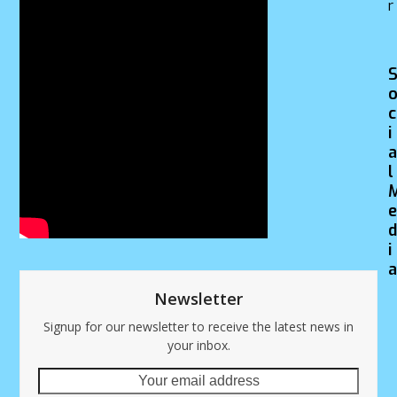
r
c
i
l
i
Newsletter
Signup for our newsletter to receive the latest news in
your inbox.
Your