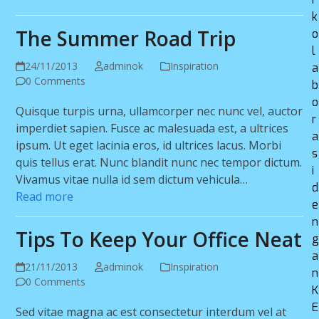
k
The Summer Road Trip
o
l
24/11/2013
adminok
Inspiration
a
0 Comments
b
o
Quisque turpis urna, ullamcorper nec nunc vel, auctor
r
imperdiet sapien. Fusce ac malesuada est, a ultrices
a
ipsum. Ut eget lacinia eros, id ultrices lacus. Morbi
s
quis tellus erat. Nunc blandit nunc nec tempor dictum.
i
Vivamus vitae nulla id sem dictum vehicula…
d
Read more
e
n
Tips To Keep Your Office Neat
a
21/11/2013
adminok
Inspiration
n
0 Comments
K
E
Sed vitae magna ac est consectetur interdum vel at